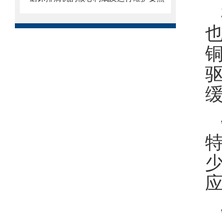
也
铜
应