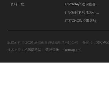
资料下载
LY-Y60A高效节能油雾收集器纯铜电机更耐用
厂家精雕机智能离心式油雾收集器
厂家CNC数控车床加工中心油雾收集器
版权所有 © 2026 沧州创嘉迪机械制造有限公司 备案号：
冀ICP备2
技术支持：
机床商务网
管理登陆
sitemap.xml