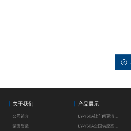
关于我们
产品展示
公司简介
LY-Y60A让车间更清新的油雾收集器
荣誉资质
LY-Y60A全国供应高效节能油雾收集器