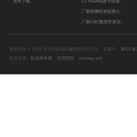
资料下载
LY-Y60A高效节能油雾收集器纯铜电机更耐用
厂家精雕机智能离心式油雾收集器
厂家CNC数控车床加工中心油雾收集器
版权所有 © 2026 沧州创嘉迪机械制造有限公司 备案号：
冀ICP备2
技术支持：
机床商务网
管理登陆
sitemap.xml