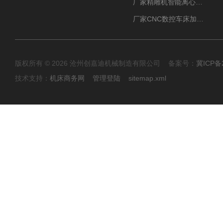
厂家精雕机智能离心式油雾收集器
厂家CNC数控车床加工中心油雾收集器
版权所有 © 2026 沧州创嘉迪机械制造有限公司 备案号：
冀ICP备2
技术支持：
机床商务网
管理登陆
sitemap.xml