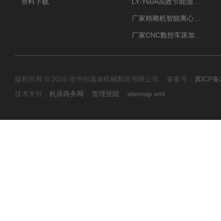
资料下载
LY-Y60A高效节能油雾收集器纯铜电机更耐用
厂家精雕机智能离心式油雾收集器
厂家CNC数控车床加工中心油雾收集器
版权所有 © 2026 沧州创嘉迪机械制造有限公司 备案号：
冀ICP备2
技术支持：
机床商务网
管理登陆
sitemap.xml