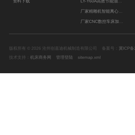
资料下载
LY-Y60A高效节能油雾收集器纯铜电机更耐用
厂家精雕机智能离心式油雾收集器
厂家CNC数控车床加工中心油雾收集器
版权所有 © 2026 沧州创嘉迪机械制造有限公司 备案号：
冀ICP备2
技术支持：
机床商务网
管理登陆
sitemap.xml