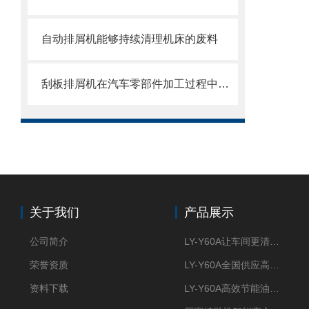
自动排屑机能够持续清理机床的废料
刮板排屑机在汽车零部件加工过程中的作用
关于我们
产品展示
公司简介
LY-Y60A让车间更清新的油雾收集器
荣誉资质
LY-Y60A全国供应高效节能油雾收集器
资料下载
LY-Y60A高效节能油雾收集器纯铜电机更耐用