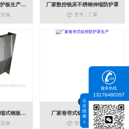
厂家定做伸缩式导轨护板生产维修
厂家数控铣床不绣钢伸缩防护罩
家定做
型号：厂家
服务热线
13176480357
点
击
隐
厂家定做耐磨耐用伸缩式钢板防护罩
厂家卷帘式铝帘防护罩生产
藏
家定做
型号：厂家