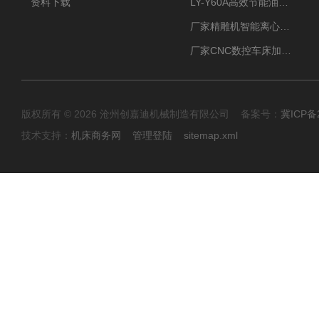
资料下载
LY-Y60A高效节能油雾收集器纯铜电机更耐用
厂家精雕机智能离心式油雾收集器
厂家CNC数控车床加工中心油雾收集器
版权所有 © 2026 沧州创嘉迪机械制造有限公司 备案号：
冀ICP备2
技术支持：
机床商务网
管理登陆
sitemap.xml