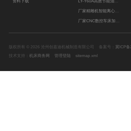
资料下载
LY-Y60A高效节能油雾收集器纯铜电机更耐用
厂家精雕机智能离心式油雾收集器
厂家CNC数控车床加工中心油雾收集器
版权所有 © 2026 沧州创嘉迪机械制造有限公司 备案号：
冀ICP备2
技术支持：
机床商务网
管理登陆
sitemap.xml