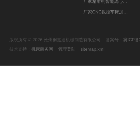
厂家精雕机智能离心式油雾收集器
厂家CNC数控车床加工中心油雾收集器
版权所有 © 2026 沧州创嘉迪机械制造有限公司 备案号：
冀ICP备2
技术支持：
机床商务网
管理登陆
sitemap.xml