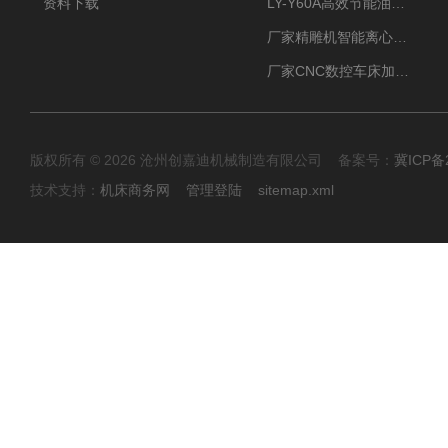
资料下载
LY-Y60A高效节能油雾收集器纯铜电机更耐用
厂家精雕机智能离心式油雾收集器
厂家CNC数控车床加工中心油雾收集器
版权所有 © 2026 沧州创嘉迪机械制造有限公司 备案号：
冀ICP备2
技术支持：
机床商务网
管理登陆
sitemap.xml