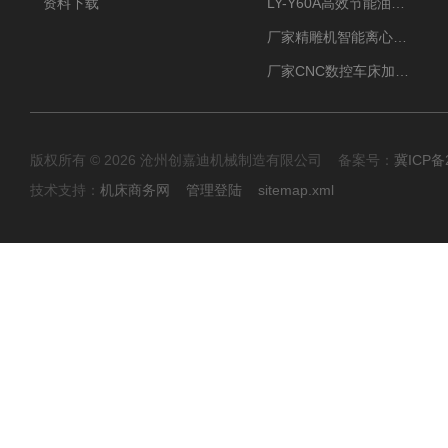
资料下载
LY-Y60A高效节能油雾收集器纯铜电机更耐用
厂家精雕机智能离心式油雾收集器
厂家CNC数控车床加工中心油雾收集器
版权所有 © 2026 沧州创嘉迪机械制造有限公司 备案号：
冀ICP备2
技术支持：
机床商务网
管理登陆
sitemap.xml